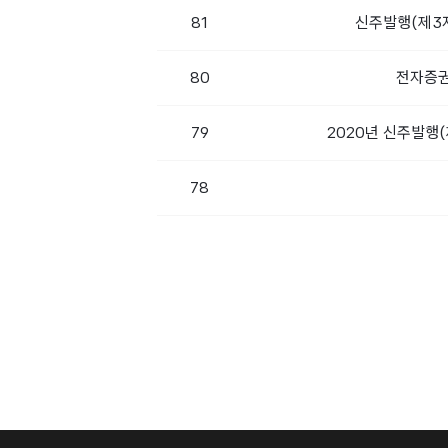
81
신주발행(제3
80
전자증권
79
2020년 신주발행
78